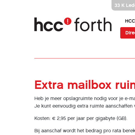
Ga
33 K Led
direct
naar
HCC
inhoud
Dire
Extra mailbox ru
Heb je meer opslagruimte nodig voor je e-ma
Je kunt eenvoudig extra ruimte aanschaffen v
Kosten: € 2,95 per jaar per gigabyte (GB).
Bij aanschaf wordt het bedrag pro rata bere