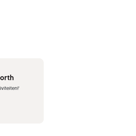
orth
iteiten!'