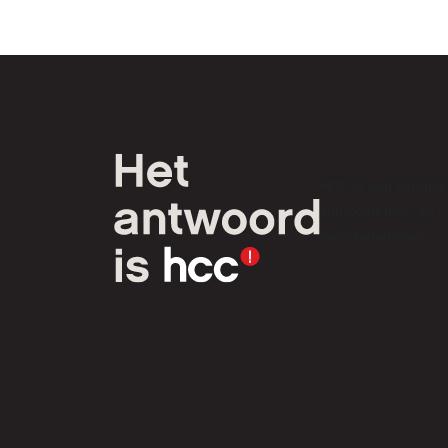
HCC is een verenig
van computer- en
tech-liefhebbers.