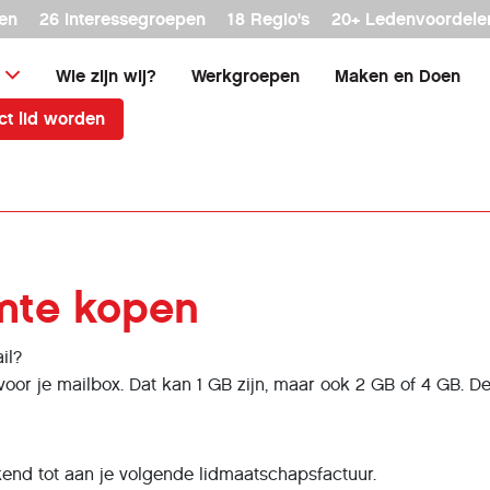
en
26 interessegroepen
18 Regio's
20+ Ledenvoordele
Wie zijn wij?
Werkgroepen
Maken en Doen
ct lid worden
imte kopen
il?
oor je mailbox. Dat kan 1 GB zijn, maar ook 2 GB of 4 GB. De
kend tot aan je volgende lidmaatschapsfactuur.