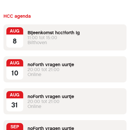
HCC agenda
AUG
Bijeenkomst hcc!forth ig
11:00 tot 15:00
8
Bilthoven
AUG
noForth vragen uurtje
20:00 tot 21:00
10
Online
AUG
noForth vragen uurtje
20:00 tot 21:00
31
Online
SEP
noForth vragen uurtje