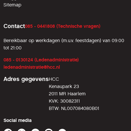
Sitemap
Contact
085 - 0441808 (Technische vragen)
Bereikbaar op werkdagen (m.u.v. feestdagen) van 09:00
tot 21:00
085 - 0130124 (Ledenadministratie)
ledenadministratie@hcc.nl
Adres gegevens
HCC
Kenaupark 23
2011 MR Haarlem
KVK: 30082311
BTW: NL007084080B01
Social media