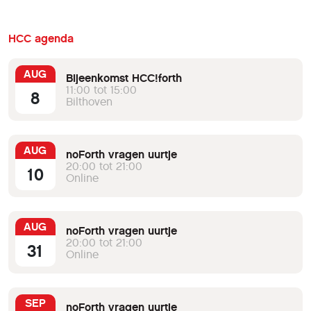
HCC agenda
AUG
Bijeenkomst HCC!forth
11:00 tot 15:00
8
Bilthoven
AUG
noForth vragen uurtje
20:00 tot 21:00
10
Online
AUG
noForth vragen uurtje
20:00 tot 21:00
31
Online
SEP
noForth vragen uurtje