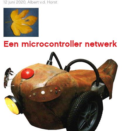
12 juni 2020
,
Albert v.d. Horst
Een microcontroller netwerk