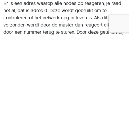
Er is een adres waarop alle nodes op reageren, je raad
het al, dat is adres 0. Deze wordt gebruikt om te
controleren of het netwerk nog in leven is. Als dit adres
verzonden wordt door de master dan reageert elke node
door een nummer terug te sturen. Door deze getallen bij
elkaar op te tellen weet de master of alle nodes hebben
gereageerd en nog werken. Hoe werkt een sensor node
Als een sensor node geaddresseerd is, bekijkt het de
data in het hoge nibble. Drie van de vier bits hiervan
hebben een betekenis:
-- L U2 U1
U1 - Zet uitgang 1 aan of uit (hoog is actief),
U2 - Zet uitgang 2 aan of uit (hoog is actief),
L - Lees data van alle sensoren.
Een sensor stuurt na de leesopdracht L een datapakket