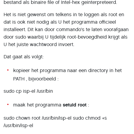
bestand als binaire file of Intel-hex geinterpreteerd.
Het is niet gewenst om telkens in te loggen als root en
dat is ook niet nodig als U het programma officieel
installeert. Dit kan door commando's te laten voorafgaan
door sudo waarbij U tijdelijk root-bevoegdheid krijgt als
U het juiste wachtwoord invoert.
Dat gaat als volgt:
kopieer het programma naar een directory in het
PATH , bijvoorbeeld :
sudo cp isp-el /usr/bin
maak het programma
setuid root
:
sudo chown root /usr/bin/isp-el sudo chmod +s
/usr/bin/isp-el