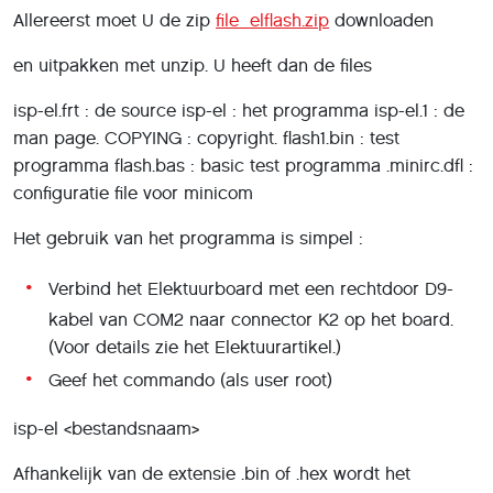
Allereerst moet U de zip
file elflash.zip
downloaden
en uitpakken met unzip. U heeft dan de files
isp-el.frt : de source isp-el : het programma isp-el.1 : de
man page. COPYING : copyright. flash1.bin : test
programma flash.bas : basic test programma .minirc.dfl :
configuratie file voor minicom
Het gebruik van het programma is simpel :
Verbind het Elektuurboard met een rechtdoor D9-
kabel van COM2 naar connector K2 op het board.
(Voor details zie het Elektuurartikel.)
Geef het commando (als user root)
isp-el <bestandsnaam>
Afhankelijk van de extensie .bin of .hex wordt het