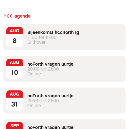
HCC agenda
AUG
Bijeenkomst hcc!forth ig
11:00 tot 15:00
8
Bilthoven
AUG
noForth vragen uurtje
20:00 tot 21:00
10
Online
AUG
noForth vragen uurtje
20:00 tot 21:00
31
Online
SEP
noForth vragen uurtje