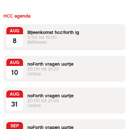
HCC agenda
AUG
Bijeenkomst hcc!forth ig
11:00 tot 15:00
8
Bilthoven
AUG
noForth vragen uurtje
20:00 tot 21:00
10
Online
AUG
noForth vragen uurtje
20:00 tot 21:00
31
Online
SEP
noForth vragen uurtje